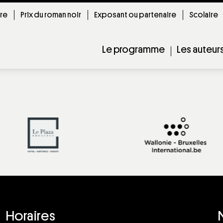
ire
Prix du roman noir
Exposant ou partenaire
Scolaire
Le programme
Les auteur
Horaires