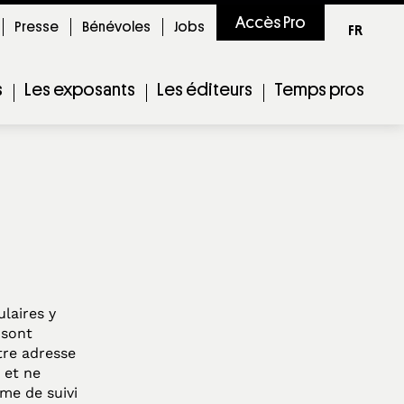
Accès Pro
Presse
Bénévoles
Jobs
FR
s
Les exposants
Les éditeurs
Temps pros
laires y
 sont
tre adresse
 et ne
sme de suivi