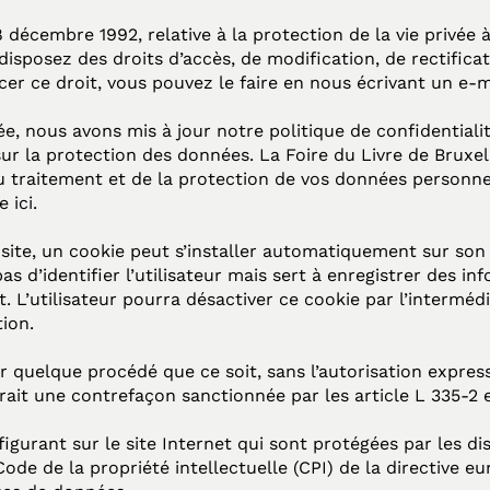
écembre 1992, relative à la protection de la vie privée à
isposez des droits d’accès, de modification, de rectifica
er ce droit, vous pouvez le faire en nous écrivant un e-m
vée, nous avons mis à jour notre politique de confidential
 la protection des données. La Foire du Livre de Bruxel
u traitement et de la protection de vos données personne
te
ici
.
e site, un cookie peut s’installer automatiquement sur son 
 d’identifier l’utilisateur mais sert à enregistrer des in
et. L’utilisateur pourra désactiver ce cookie par l’interméd
tion.
ar quelque procédé que ce soit, sans l’autorisation expres
uerait une contrefaçon sanctionnée par les article L 335-2 
gurant sur le site Internet qui sont protégées par les di
 Code de la propriété intellectuelle (CPI) de la directive 