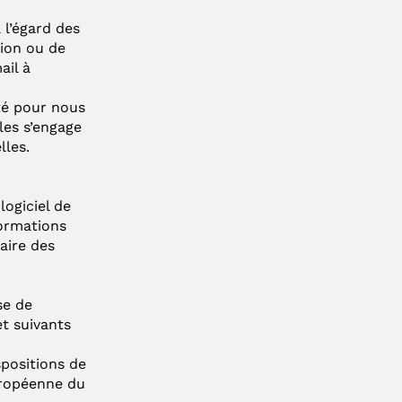
 l’égard des
tion ou de
ail à
ité pour nous
les s’engage
lles.
logiciel de
formations
iaire des
se de
et suivants
spositions de
européenne du