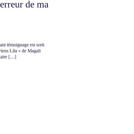
e erreur de ma
sant témoignage est sorti
viens Lila » de Magali
aire […]