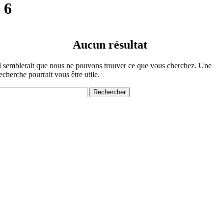
6
Aucun résultat
l semblerait que nous ne pouvons trouver ce que vous cherchez. Une
echerche pourrait vous être utile.
echercher :