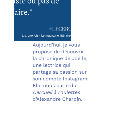
Bonjour à tous !
Aujourd’hui, je vous
propose de découvrir
la chronique de Joëlle,
une lectrice qui
partage sa passion
sur
son compte Instagram.
Elle nous parle du
Cercueil à roulettes
d’Alexandre Chardin.
Vous est-il déjà arrivé
de pleurer en lisant un
livre ? Eh bien, je peux
vous dire que la