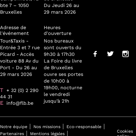
bte 7 – 1050
Du Jeudi 26 au
Bruxelles
29 mars 2026
Adresse de
Heures
l'événement
d'ouverture
Tour&Taxis -
Nos bureaux
Entrée 3 et 7 rue
sont ouverts du
Picard - Accès
9h30 à 17h30
voiture 88 Av du
La Foire du livre
Port - Du 26 au
de Bruxelles
29 mars 2026
ouvre ses portes
de 10h00 à
19h00, nocturne
T
+ 32 (0) 2 290
le vendredi
44 31
jusqu’à 21h
E
info@flb.be
Notre équipe
Nos missions
Eco-responsable
Cookies
Partenaires
Mentions légales
policy