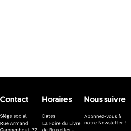
Lire aussi
Contact
Horaires
Nous suivre
Siège social
Dates
Abonnez-vous à
notre Newsletter !
Rue Armand
La Foire du Livre
Campenhout, 72
de Bruxelles -