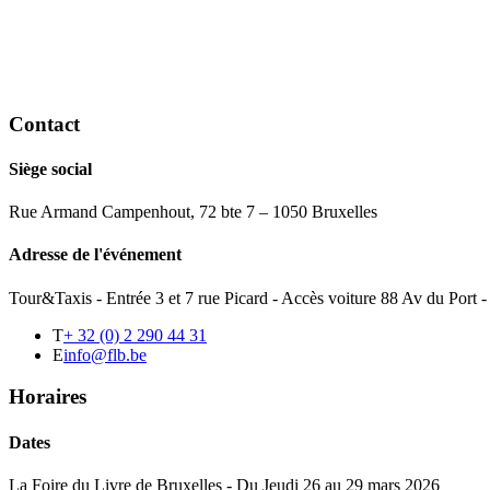
Contact
Siège social
Rue Armand Campenhout, 72 bte 7 – 1050 Bruxelles
Adresse de l'événement
Tour&Taxis - Entrée 3 et 7 rue Picard - Accès voiture 88 Av du Port
T
+ 32 (0) 2 290 44 31
E
info@flb.be
Horaires
Dates
La Foire du Livre de Bruxelles - Du Jeudi 26 au 29 mars 2026