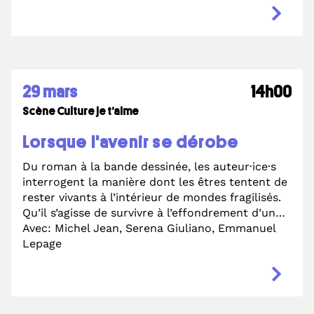
travailler ensemble. Maxime Blondeau prolonge
cette exploration avec Géoconscience, une
invitation à changer de regard sur notre habitat
commun, à travers cartes, récits et savoirs
scientifiques. Une discussion pour penser le
29 mars
14h00
territoire comme une expérience intime,
scientifique et politique.
Scène Culture je t’aime
Lorsque l'avenir se dérobe
Du roman à la bande dessinée, les auteur·ice·s
interrogent la manière dont les êtres tentent de
rester vivants à l’intérieur de mondes fragilisés.
Qu’il s’agisse de survivre à l’effondrement d’un
territoire, à l’épuisement intérieur ou à la
Avec: Michel Jean, Serena Giuliano, Emmanuel
transformation radicale des paysages, leurs
Lepage
livres racontent des corps en tension,
confrontés à des limites qu’ils n’avaient pas
choisies. Tous trois mettent en scène des
déplacements qui ne relèvent pas de la fuite