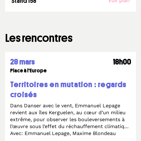
Voir plan
Stand 158
Les rencontres
28 mars
18h00
Place à l'Europe
Territoires en mutation : regards
croisés
Dans Danser avec le vent, Emmanuel Lepage
revient aux îles Kerguelen, au cœur d’un milieu
extrême, pour observer les bouleversements à
l’œuvre sous l’effet du réchauffement climatique
et partager le quotidien de femmes et d’hommes
Avec: Emmanuel Lepage, Maxime Blondeau
qui inventent d’autres manières de vivre et de