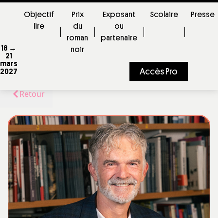
Objectif
Prix
Exposant
Scolaire
Presse
lire
du
ou
roman
partenaire
18 →
noir
21
mars
Accès Pro
2027
Retour