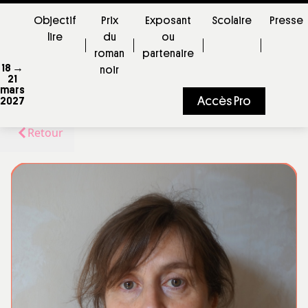
Objectif
Prix
Exposant
Scolaire
Presse
lire
du
ou
roman
partenaire
18 →
noir
21
mars
Accès Pro
2027
Retour