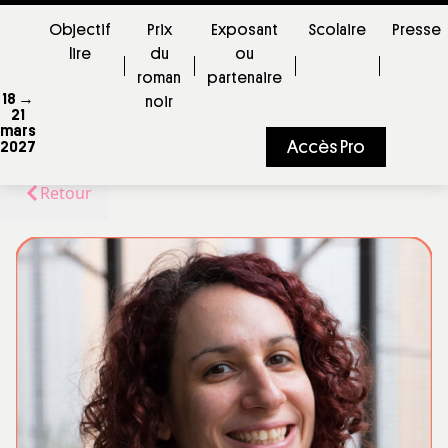
Objectif
Prix
Exposant
Scolaire
Presse
lire
du
ou
roman
partenaire
18 →
noir
21
mars
Accès Pro
2027
Retour