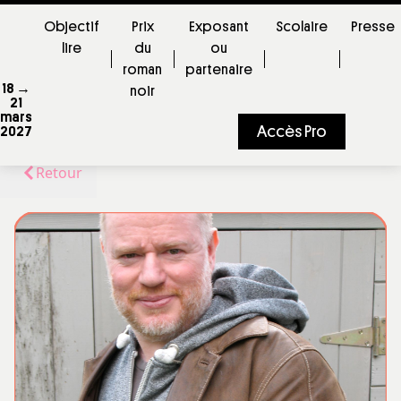
Objectif
Prix
Exposant
Scolaire
Presse
lire
du
ou
roman
partenaire
18 →
noir
21
mars
Accès Pro
2027
Retour