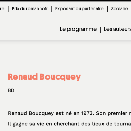
ire
Prix du roman noir
Exposant ou partenaire
Scolaire
Le programme
Les auteur
Renaud Boucquey
BD
Renaud Boucquey est né en 1973. Son premier ro
Il gagne sa vie en cherchant des lieux de tournag