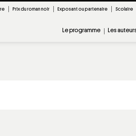
ire
Prix du roman noir
Exposant ou partenaire
Scolaire
Le programme
Les auteur