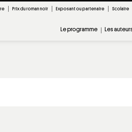
ire
Prix du roman noir
Exposant ou partenaire
Scolaire
Le programme
Les auteur