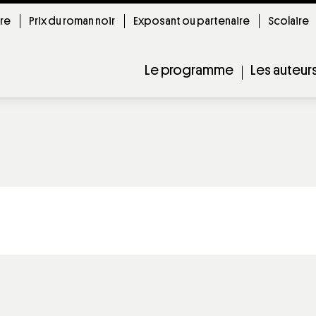
ire
Prix du roman noir
Exposant ou partenaire
Scolaire
Le programme
Les auteur