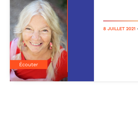
Nadine M
8 JUILLET 2021
« Les folles e
Magritte et Ge
prix griffe noi
polar historiqu
roman […]
Écouter