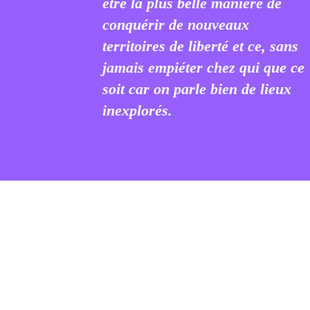
être la plus belle manière de
conquérir de nouveaux
territoires de liberté et ce, sans
jamais empiéter chez qui que ce
soit car on parle bien de lieux
inexplorés.
ous déjà demandé pourquoi les marins et autres explora
re tiennent-ils un journal de bord ? Alors même qu’ils
hysiquement de nouveaux horizons. Sans doute parce qu
é nouvelle ne se concrétisera jamais aussi bien qu’à trave
ots pris à témoin comme pour attester de l’exploit acco
nture vécue.
c’est le plus souvent à l’adolescence, peut-être la plus