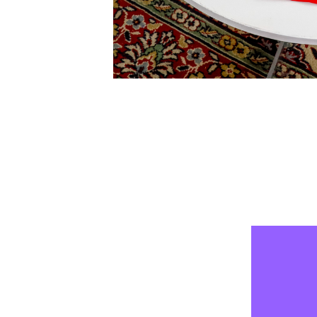
Tous autant
qu’est ou de
constamment
rend d’autan
Bien malgré
qu’elle n’ét
libre ? Cett
Un bout de 
ou avec leq