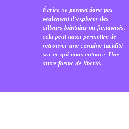
Écrire ne permet donc pas
seulement d’explorer des
ailleurs lointains ou fantasmés,
cela peut aussi permettre de
retrouver une certaine lucidité
sur ce qui nous entoure. Une
autre forme de liberté…
ment, ce qui fait l’essence même d’une liberté, c’est bie
 caractère inégal. Dans un monde idéal, nous pourrions d
rsonne qui a reçu l’instruction nécessaire est bel et bien
il n’en est rien.