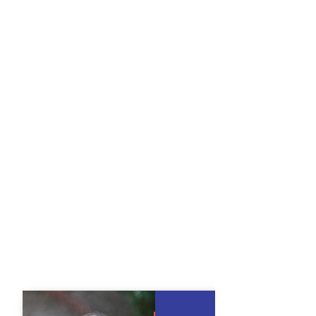
« … on n’est
lettrés … …
d’utiliser l’
au minimum, 
niveau supér
productif, 
que lisant e
Odile Jacob
Julien Decr
Photo : Axe
Retrouvez l
Il était un
folles en
Lire aussi
Magritte 
Georgett