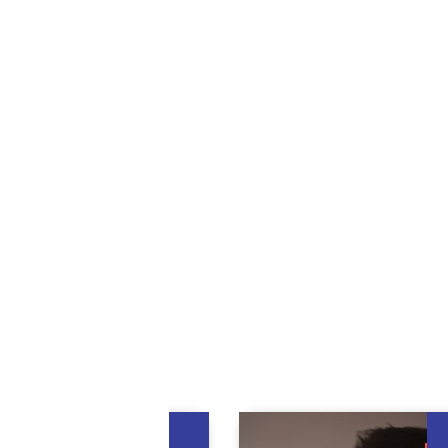
 pas lettré, on le devient. Quelqu’un nous fait et nous fai
nous ne disons pas nécessairement de quelqu’un capable
alphabet pour lire et écrire qu’il est lettré. Est lettré celui 
maîtrise pleinement les habiletés de lire et écrire. A un
ieur, c’est celui qui fait de ces habiletés un usage régulie
non seulement en tant que lecteur et scripteur, mais en t
t écrivant. » (José Morais dans « Lire, écrire et être libre »
)
oyer
l Gentinne
a cérémonie des prix du concours « Libre d’écrire »
ici
.
e fois – « Les
quête de
et
e » de