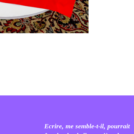
 que nous sommes, nous avons notre propre définition d
vrait être la Liberté. La simple idée qu’elle puisse être ain
 redéfinie, que ses contours soient sans cesse redessiné
t plus belle et insaisissable.
 nous, il nous a été brutalement rappelé ces derniers moi
ait de plus jamais acquise. A-t-on seulement un jour fini d
e liberté ne serait donc qu’un bout de territoire à défendr
terre à géométrie variable sur lequel on se sent parfois e
uel on se permet à l’occasion quelques largesses cadastr
Ecrire, me semble-t-il, pourrait