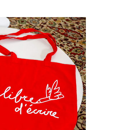
Sur le Festival du
un prix un petit p
collaboration av
Associations Activ
Foire du Livre a 
l’attention des dé
Fédération Wallon
catégorie fiction,
Feuz, a couronné 
qui nous offre a
sur la question « 