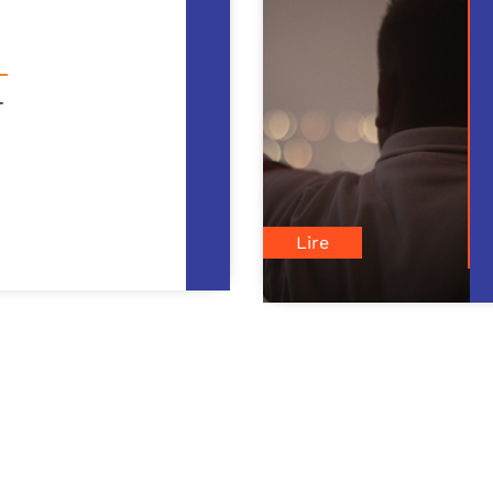
onfils
-
PAGE BLANCHE
nquêtes de
orgette » est le
re du meilleur
e ! C’est un
Lire