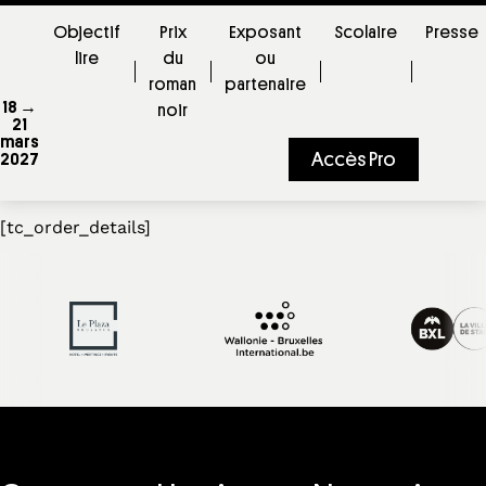
Objectif
Prix
Exposant
Scolaire
Presse
lire
du
ou
roman
partenaire
18 →
noir
21
mars
Accès Pro
2027
Détails
[tc_order_details]