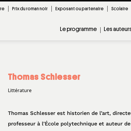
ire
Prix du roman noir
Exposant ou partenaire
Scolaire
Le programme
Les auteur
Thomas Schlesser
Littérature
Thomas Schlesser est historien de l’art, direc
professeur à l’École polytechnique et auteur d