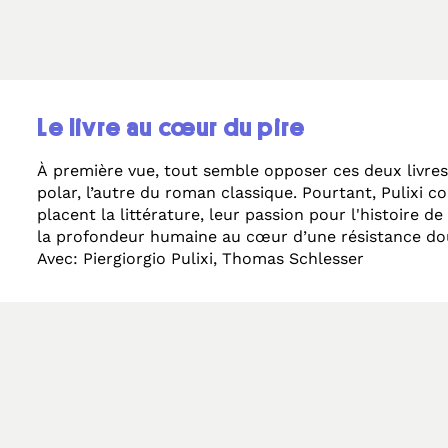
Le livre au cœur du pire
À première vue, tout semble opposer ces deux livres.
polar, l’autre du roman classique. Pourtant, Pulixi 
placent la littérature, leur passion pour l'histoire de
la profondeur humaine au cœur d’une résistance do
l’effondrement du réel. Ce face-à-face offre un tem
Avec: Piergiorgio Pulixi, Thomas Schlesser
dans la programmation ; il rappelle que "défier le fu
la capacité à préserver des lieux, des liens fragiles. 
sur le livre comme point d’appui. Dans Si les chats p
librairie, les livres et les félins deviennent des médi
centre d’une enquête criminelle. Le polar s’y teinte
tendresse, rappelant que la culture peut encore fair
brutalité. De la même manière, Le Chat du jardinie
monde, par la poésie et la lecture de grands texte