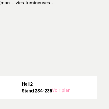
rgman – vies lumineuses .
Hall 2
Voir plan
Stand 234-235