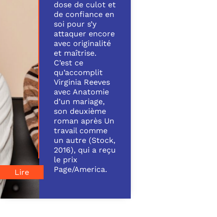
dose de culot et
de confiance en
soi pour s’y
attaquer encore
avec originalité
et maîtrise.
C’est ce
qu’accomplit
Virginia Reeves
avec Anatomie
d’un mariage,
son deuxième
roman après Un
travail comme
un autre (Stock,
2016), qui a reçu
le prix
Page/America.
Lire