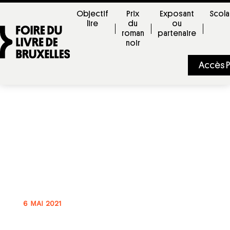
Objectif
Prix
Exposant
Scola
lire
du
ou
roman
partenaire
noir
Accès P
Thriller autour des rennes en territoire
sami
-
6 MAI 2021
COLLABORATION EXTERNE