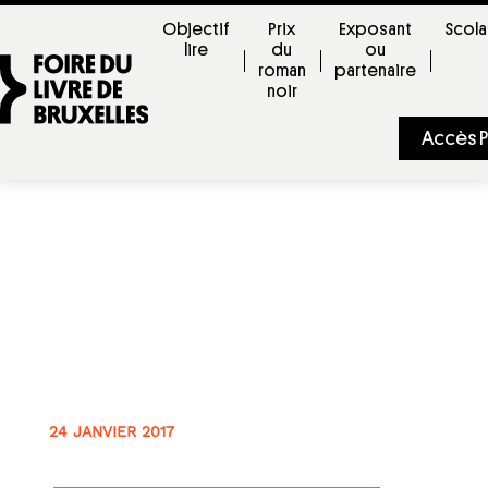
Objectif
Prix
Exposant
Scola
lire
du
ou
roman
partenaire
noir
Accès P
programme
-
24 JANVIER 2017