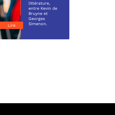
littérature,
entre Kevin de
Bruyne et
Georges
Simenon.
Lire