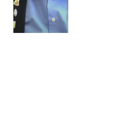
Auteur – entre autres
choses – de « Quelques
pas de Zwanze
classique », Joske
Maelbeek est l’un de
ces bruxellois que l’on
ne croit exister que
dans les meilleurs
blagues belges.
Pourtant, il s’est bien
présenté devant la
caméra du Média de la
Foire du Livre de
Bruxelles pour
babbeler autour du
mot « Bruxellois ». Et