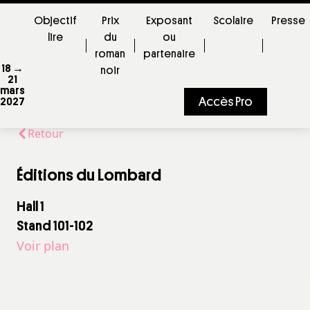
Objectif
Prix
Exposant
Scolaire
Presse
lire
du
ou
roman
partenaire
18 →
noir
21
mars
Accès Pro
2027
Retour
Éditions du Lombard
Hall 1
Stand 101-102
Voir plan