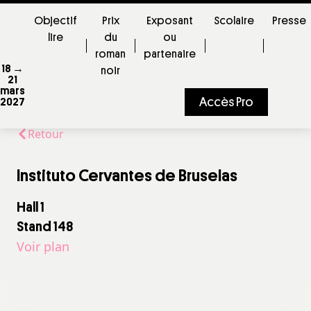
Objectif
Prix
Exposant
Scolaire
Presse
lire
du
ou
roman
partenaire
18 →
noir
21
mars
Accès Pro
2027
Retour
Instituto Cervantes de Bruselas
Hall 1
Stand 148
Voir plan