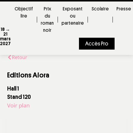
Objectif
Prix
Exposant
Scolaire
Presse
lire
du
ou
roman
partenaire
18 →
noir
21
mars
Accès Pro
2027
Retour
Editions Aiora
Hall 1
Stand 120
Voir plan