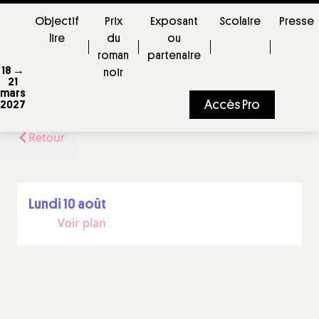
Objectif
Prix
Exposant
Scolaire
Presse
lire
du
ou
roman
partenaire
18 →
noir
21
mars
Accès Pro
2027
Retour
lundi 10 août
Voir plan