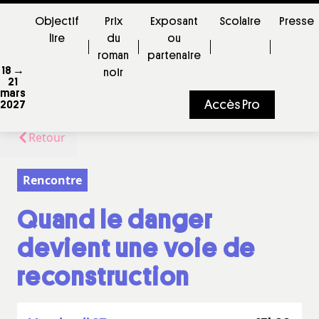
Objectif
Prix
Exposant
Scolaire
Presse
lire
du
ou
roman
partenaire
18 →
noir
21
mars
Accès Pro
2027
Retour
Rencontre
Quand le danger
devient une voie de
reconstruction