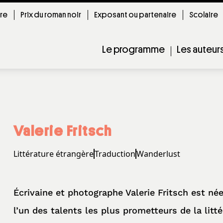
ire
Prix du roman noir
Exposant ou partenaire
Scolaire
Le programme
Les auteur
Valerie Fritsch
Littérature étrangère
Traduction
Wanderlust
Écrivaine et photographe Valerie Fritsch est n
l’un des talents les plus prometteurs de la litté