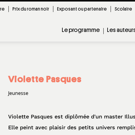
ire
Prix du roman noir
Exposant ou partenaire
Scolaire
Le programme
Les auteur
Violette Pasques
Jeunesse
Violette Pasques est diplômée d'un master Illu
Elle peint avec plaisir des petits univers rempli