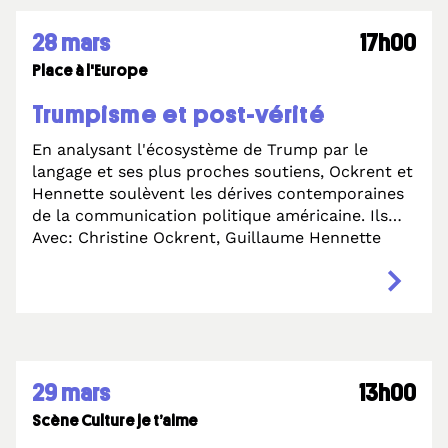
28 mars
17h00
Place à l'Europe
Trumpisme et post-vérité
En analysant l'écosystème de Trump par le
langage et ses plus proches soutiens, Ockrent et
Hennette soulèvent les dérives contemporaines
de la communication politique américaine. Ils
réfléchissent aux conséquences globales de la
Avec: Christine Ockrent, Guillaume Hennette
post-vérité et à la nécessité de défendre un
espace public fondé sur les faits. Quand les
mots cessent de décrire le réel pour le
remplacer, que devient la vérité objective ?
29 mars
13h00
Scène Culture je t’aime