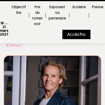
Objectif
Prix
Exposant
Scolaire
Presse
lire
du
ou
roman
partenaire
18 →
noir
21
mars
Accès Pro
2027
Retour