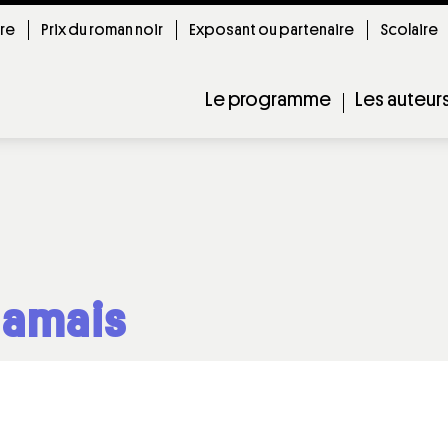
ire
Prix du roman noir
Exposant ou partenaire
Scolaire
Le programme
Les auteur
jamais