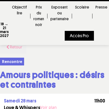
Objectif
Prix
Exposant
Scolaire
Presse
lire
du
ou
roman
partenaire
18 →
noir
21
mars
Accès Pro
2027
Retour
Rencontre
Amours politiques : désirs
et contraintes
samedi 28 mars
11h00
Voir plan
Love & Whispers