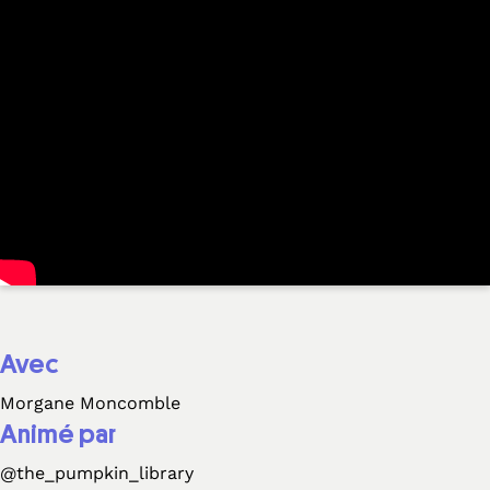
Avec
Morgane Moncomble
Animé par
@the_pumpkin_library